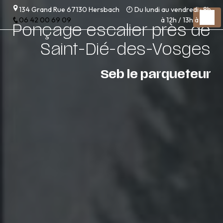
Panneau de gestion des cookies
134 Grand Rue 67130 Hersbach
Du lundi au vendredi : 8h
06 42 00 69 09
à 12h / 13h à 17h
Ponçage escalier près de
Saint-Dié-des-Vosges
Seb le parqueteur